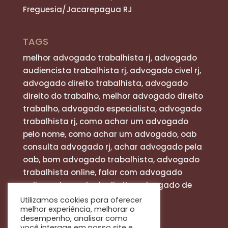
Freguesia/Jacarepagua RJ
TAGS
melhor advogado trabalhista rj, advogado
audiencista trabalhista rj, advogado civel rj,
advogado direito trabalhista, advogado
direito do trabalho, melhor advogado direito
trabalho, advogado especialista, advogado
trabalhista rj, como achar um advogado
pelo nome, como achar um advogado, oab
consulta advogado rj, achar advogado pela
oab, bom advogado trabalhista, advogado
trabalhista online, falar com advogado
online, advogado de direito, advogado de
defesa
Utilizamos cookies para oferecer
melhor experiência, melhorar o
desempenho, analisar como
você interage em nosso site e