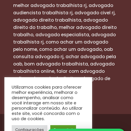
melhor advogado trabalhista rj, advogado
audiencista trabalhista rj, advogado civel rj,
advogado direito trabalhista, advogado
direito do trabalho, melhor advogado direito
trabalho, advogado especialista, advogado
trabalhista rj, como achar um advogado
pelo nome, como achar um advogado, oab
consulta advogado rj, achar advogado pela
oab, bom advogado trabalhista, advogado
trabalhista online, falar com advogado
online, advogado de direito, advogado de
defesa
Utilizamos cookies para oferecer
melhor experiência, melhorar o
desempenho, analisar como
você interage em nosso site e
personalizar conteúdo. Ao utilizar
este site, você concorda com o
uso de cookies.
Configurações
Eu aceito!