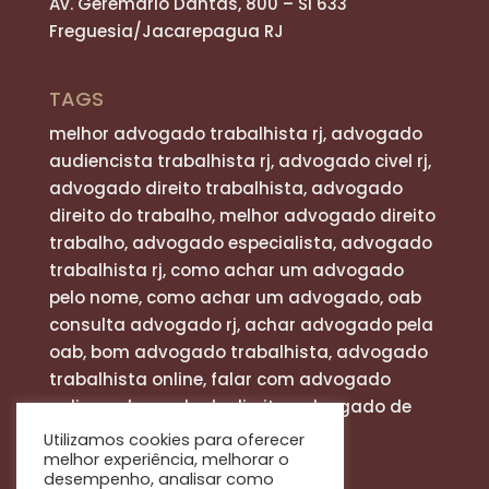
Av. Geremário Dantas, 800 – Sl 633
Freguesia/Jacarepagua RJ
TAGS
melhor advogado trabalhista rj, advogado
audiencista trabalhista rj, advogado civel rj,
advogado direito trabalhista, advogado
direito do trabalho, melhor advogado direito
trabalho, advogado especialista, advogado
trabalhista rj, como achar um advogado
pelo nome, como achar um advogado, oab
consulta advogado rj, achar advogado pela
oab, bom advogado trabalhista, advogado
trabalhista online, falar com advogado
online, advogado de direito, advogado de
defesa
Utilizamos cookies para oferecer
melhor experiência, melhorar o
desempenho, analisar como