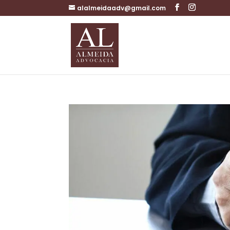
alalmeidaadv@gmail.com